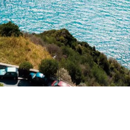
Hotel Villa Maria Sant'Angelo
Via Quadro, 29 - Sant'Angelo D'Ischia (NA) Ital
Tel:
081999252
/
081904203
Fax:
081904949
info@villamariasantangelo.it